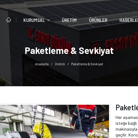
KURUMSAL
ÜRETIM
ÜRÜNLER
HABERLE
Paketleme & Sevkiyat
Anasayfa
Üretim
Paketleme & Sevkiyat
Paketl
Her aşaması
isteğe bağl
makinasıyla
geçilir. Kor