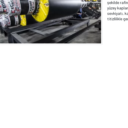
şekilde rafin
yüzey kaplam
sevkiyatı, ka
titizlilikle g