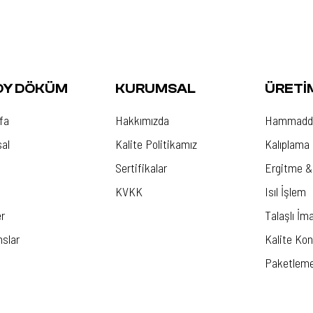
OY DÖKÜM
KURUMSAL
ÜRETI
fa
Hakkımızda
Hammadde
al
Kalite Politikamız
Kalıplama
Sertifikalar
Ergitme 
KVKK
Isıl İşlem
r
Talaşlı İma
slar
Kalite Kon
Paketleme