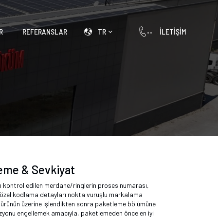
R
REFERANSLAR
TR
İLETIŞIM
eme & Sevkiyat
 kontrol edilen merdane/ringlerin proses numarası,
ı özel kodlama detayları nokta vuruşlu markalama
 ürünün üzerine işlendikten sonra paketleme bölümüne
ozyonu engellemek amacıyla, paketlemeden önce en iyi